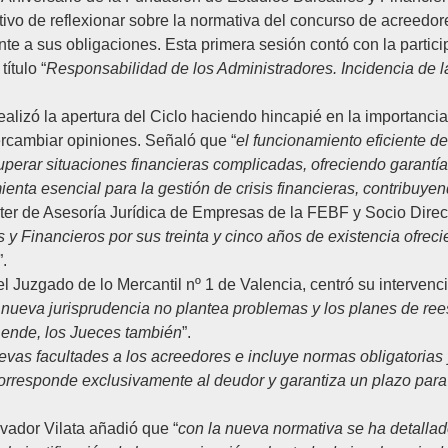
etivo de reflexionar sobre la normativa del concurso de acreedor
nte a sus obligaciones. Esta primera sesión contó con la parti
ítulo “
Responsabilidad de los Administradores. Incidencia de 
realizó la apertura del Ciclo haciendo hincapié en la importancia
rcambiar opiniones. Señaló que “
el funcionamiento eficiente d
perar situaciones financieras complicadas, ofreciendo garantía
ienta esencial para la gestión de crisis financieras, contribuye
ter de Asesoría Jurídica de Empresas
de la FEBF y Socio Direc
s y Financieros por sus treinta y cinco años de existencia ofrec
”.
l Juzgado de lo Mercantil nº 1 de Valencia, centró su interven
 nueva jurisprudencia no plantea problemas y los planes de rees
 ende, los Jueces también
”.
vas facultades a los acreedores e incluye normas obligatorias 
rresponde exclusivamente al deudor y garantiza un plazo para 
vador Vilata añadió que “
con la nueva normativa se ha detallad