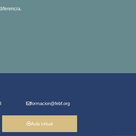
iferencia.
8
formacion@febf.org
Aula virtual