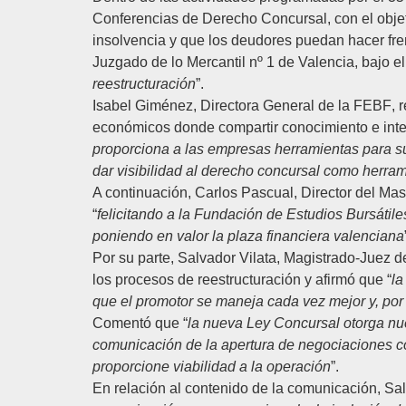
Conferencias de Derecho Concursal
, con el obj
insolvencia y que los deudores puedan hacer fre
Juzgado de lo Mercantil nº 1 de Valencia, bajo el t
reestructuración
”.
Isabel Giménez
, Directora General de la
FEBF
, 
económicos donde compartir conocimiento e inte
proporciona a las empresas herramientas para su
dar visibilidad al derecho concursal como herram
A continuación,
Carlos Pascual
, Director del
Mas
“
felicitando a la Fundación de Estudios Bursátile
poniendo en valor la plaza financiera valenciana
Por su parte,
Salvador Vilata
, Magistrado-Juez de
los procesos de reestructuración y afirmó que “
la
que el promotor se maneja cada vez mejor y, por
Comentó que “
la nueva Ley Concursal otorga nue
comunicación de la apertura de negociaciones co
proporcione viabilidad a la operación
”.
En relación al contenido de la comunicación, Sal