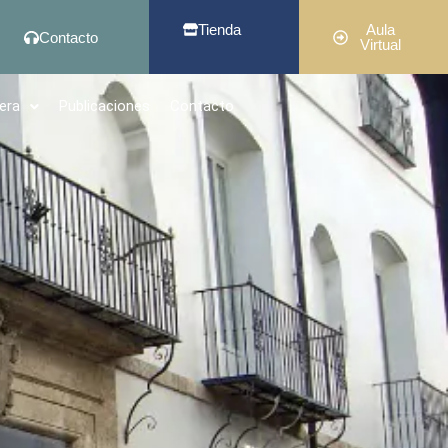
Tienda
Aula
Contacto
Virtual
era
Publicaciones
Contacto