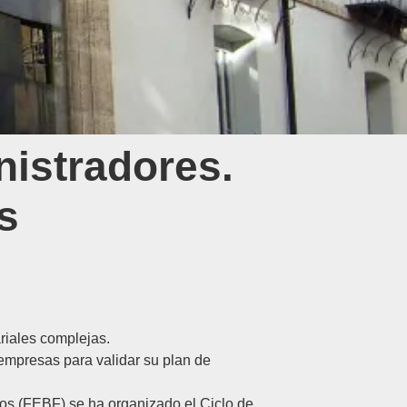
nistradores.
s
riales complejas.
 empresas para validar su plan de
ros (FEBF)
se ha organizado el
Ciclo de