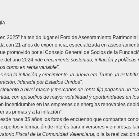
gía
 en 2025
”
ha tenido lugar el
Foro de Asesoramiento Patrimonia
a con 21 años de experiencia, especializada en asesoramiento 
 fue promovido por el Consejo General de Socios de la
Fundació
e del año 2024
«
de crecimiento sostenido, inflación y polític
os como en renta variable”.
s son la inflación y crecimiento, la nueva era Trump, la estabili
ración, liderada por Estados Unidos”.
cimiento a nivel macro y mercados de renta fija pagando un “car
rtida, con episodios de mayor volatilidad y oportunidades en l
, con incertidumbre en las empresas de energías renovables debi
rias primas y a la inflación”.
sde hace 35 años los foros de encuentro que comparten conoci
a expertos y formación de interés para inversores y empresas fam
vatorio Fiscal de la Comunidad Valenciana
, o la la realización