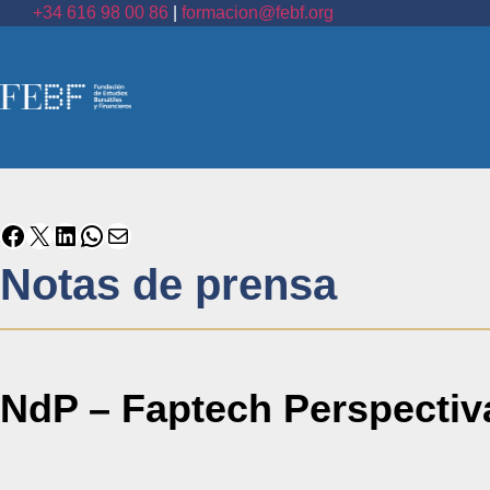
+34 616 98 00 86
|
formacion@febf.org
Notas de prensa
NdP – Faptech Perspectiv