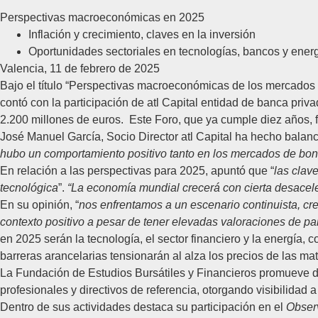
Perspectivas macroeconómicas en 2025
Inflación y crecimiento, claves en la inversión
Oportunidades sectoriales en tecnologías, bancos y ener
Valencia, 11 de febrero de 2025
Bajo el título
“
Perspectivas macroeconómicas de los mercados
contó con la participación de
atl Capital
entidad de banca privad
2.200 millones de euros. Este Foro, que ya cumple diez años,
José Manuel García
, Socio Director atl Capital
ha hecho balanc
hubo un comportamiento positivo tanto en los mercados de bon
En relación a las perspectivas para 2025, apuntó que “
las clave
tecnológica
”.
“La economía mundial crecerá con cierta desacele
En su opinión, “
nos enfrentamos a un escenario continuista, cre
contexto positivo a pesar de tener elevadas valoraciones de pa
en 2025 serán la tecnología, el sector financiero y la energía
barreras arancelarias tensionarán al alza los precios de las mate
La
Fundación de Estudios Bursátiles y Financieros
promueve de
profesionales y directivos de referencia, otorgando visibilidad 
Dentro de sus actividades destaca su participación en el
Obser