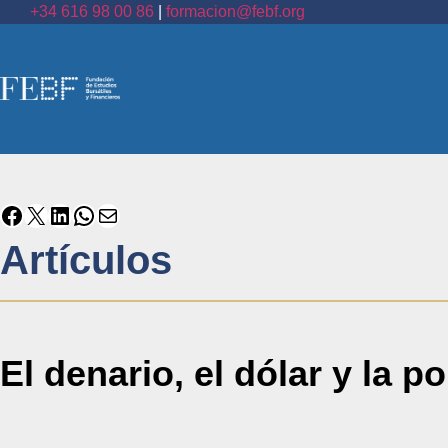
+34 616 98 00 86
|
formacion@febf.org
Artículos
El denario, el dólar y la p