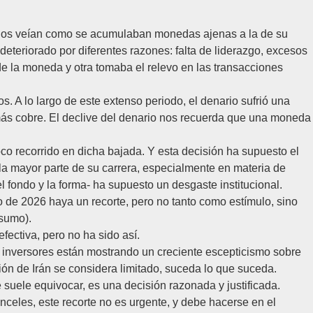
adanos veían como se acumulaban monedas ajenas a la de su
eteriorado por diferentes razones: falta de liderazgo, excesos
de la moneda y otra tomaba el relevo en las transacciones
. A lo largo de este extenso periodo, el denario sufrió una
ás cobre.
El declive del denario nos recuerda que una moneda
oco recorrido en dicha bajada. Y esta decisión ha supuesto el
la mayor parte de su carrera, especialmente en materia de
l fondo y la forma- ha supuesto un desgaste institucional.
o de 2026 haya un recorte, pero no tanto como estímulo, sino
nsumo).
fectiva, pero no ha sido así.
s inversores están mostrando un creciente escepticismo sobre
ción de Irán se considera limitado, suceda lo que suceda.
uele equivocar, es una decisión razonada y justificada.
nceles, este recorte no es urgente, y debe hacerse en el