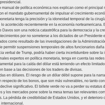
presidencial.
do manual de política económica nos explican como el principa
con el mandato gubernamental de impulsar el crecimiento económ
onetaria tenga la precisión y la idoneidad temporal de la cirugí
o acontecido recientemente en la economía norteamericana. El t
e Davos son una noticia catastrófica para la democracia y la cr
contecimientos por no someterse a los dictados de un Presidente
os como resultado de las investigaciones de la Administración 
 de permitir suspensiones temporales de altos funcionarios daña
cia verbal de Trump, podría haber cierta incertidumbre sobre la 
nales expertos en política monetaria, tenga en cuenta las rede
ental para la caída del dólar está teniendo un efecto limitado
n base a las decisiones de los traders de divisas.
as en dólares. El riesgo de un dólar débil supone para la narr
on respecto de los bonos, que son más vulnerables, no tanto con 
declive significativo. El billete verde no va a perder su estatus
s y los mercados pone sobre la mesa temas tan relevantes como e
. La pérdida de credibilidad de Estados Unidos, y el deterioro
 internacional.