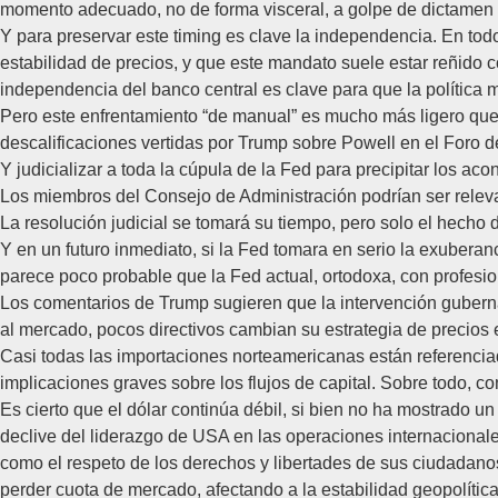
momento adecuado, no de forma visceral, a golpe de dictamen 
Y para preservar este timing es clave la independencia. En to
estabilidad de precios, y que este mandato suele estar reñido 
independencia del banco central es clave para que la política m
Pero este enfrentamiento “de manual” es mucho más ligero que l
descalificaciones vertidas por Trump sobre Powell en el Foro d
Y judicializar a toda la cúpula de la Fed para precipitar los a
Los miembros del Consejo de Administración podrían ser relevad
La resolución judicial se tomará su tiempo, pero solo el hecho
Y en un futuro inmediato, si la Fed tomara en serio la exuberan
parece poco probable que la Fed actual, ortodoxa, con profesio
Los comentarios de Trump sugieren que la intervención gubernam
al mercado, pocos directivos cambian su estrategia de precios e
Casi todas las importaciones norteamericanas están referenciad
implicaciones graves sobre los flujos de capital. Sobre todo, c
Es cierto que el dólar continúa débil, si bien no ha mostrado un 
declive del liderazgo de USA en las operaciones internacionale
como el respeto de los derechos y libertades de sus ciudadanos
perder cuota de mercado, afectando a la estabilidad geopolítica