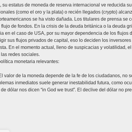
 su estatus de moneda de reserva internacional ve reducida su 
ionales (como el oro y la plata) o recién llegados (crypto) alc
orteamericanos se ha visto dañada. Los titulares de prensa se 
 flujo de fondos. En la crisis de la deuda británica o la deuda gr
a en el caso de USA, por su mayor dependencia de los flujos de 
ir sus flujos privados de capital, eso lo deciden los inversores
ista. En el momento actual, lleno de suspicacias y volatilidad, 
las redes sociales.
política monetaria relevantes:
El valor de la moneda depende de la fe de los ciudadanos, no so
oblemas inmediatos suele generar inestabilidad futura, como oc
de dólar nos dicen “in God we trust”. El declive del dólar no p