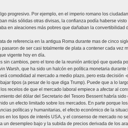
s algo progresivo. Por ejemplo, en el imperio romano los ciud
n más sólidas otras divisas, la confianza podía haberse visto d
ejaba en aleaciones más pobres que dañaban la convertibilidad 
ta de referencia en la antigua Roma durante mas de cinco siglos
pasaron de ser casi totalmente de plata a contener cada vez m
gue vigente hoy en día.
és sin cambios, pero el tono de la reunión anticipó que queda p
in Warsh, que ha sido un halcón en política monetaria durante 
ecerá comodidad al mercado a medio plazo, pero esta decisión -e
bajar tipos (a pesar de lo que diga Trump). Puede que a lo larg
 los recelos de que el mercado laboral empiece a afectar al co
amiento del dólar del Secretario del Tesoro Bessent habría sido e
ido un efecto limitado sobre los mercados. En parte porque lo
ancias políticas y humanitarias, el efecto económico de la situa
en los tipos de interés USA, y el consenso de mercado no se s
a un desempleo bajo y la subida de precios derivada de los ara