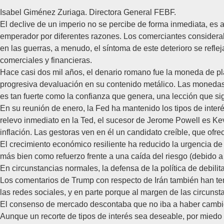
Isabel Giménez Zuriaga. Directora General FEBF.
El declive de un imperio no se percibe de forma inmediata, e
emperador por diferentes razones. Los comerciantes consideraba
en las guerras, a menudo, el síntoma de este deterioro se refl
comerciales y financieras.
Hace casi dos mil años, el denario romano fue la moneda de pla
progresiva devaluación en su contenido metálico. Las monedas 
es tan fuerte como la confianza que genera, una lección que si
En su reunión de enero, la Fed ha mantenido los tipos de inter
relevo inmediato en la Ted, el sucesor de Jerome Powell es Kev
inflación. Las gestoras ven en él un candidato creíble, que ofr
El crecimiento económico resiliente ha reducido la urgencia de 
más bien como refuerzo frente a una caída del riesgo (debido a
En circunstancias normales, la defensa de la política de debilit
Los comentarios de Trump con respecto de Irán también han ten
las redes sociales, y en parte porque al margen de las circunst
El consenso de mercado descontaba que no iba a haber cambios 
Aunque un recorte de tipos de interés sea deseable, por miedo 