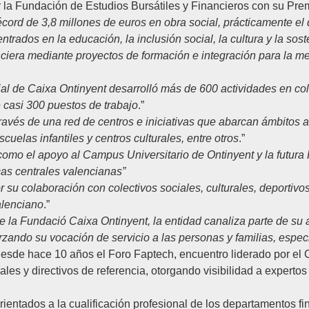
r la
Fundación de Estudios Bursátiles y Financieros
con su
Prem
ord de 3,8 millones de euros en obra social, prácticamente el do
ados en la educación, la inclusión social, la cultura y la sost
nciera mediante proyectos de formación e integración para la m
ocial de Caixa Ontinyent desarrolló más de 600 actividades en c
casi 300 puestos de trabajo
.”
través de una red de centros e iniciativas que abarcan ámbitos a
uelas infantiles y centros culturales, entre otros
.”
 como el apoyo al
C
ampus
U
niversitario de Ontinyent y la futur
cas centrales valencianas
”
 su colaboración con colectivos sociales, culturales, deportivo
alenciano
.”
e la Fundació Caixa Ontinyent, la entidad canaliza parte de su
rzando su vocación de servicio a las personas y familias, espe
sde hace 10 años el Foro Faptech, encuentro liderado por el 
ales y directivos de referencia, otorgando visibilidad a experto
entados a la cualificación profesional de los departamentos fin