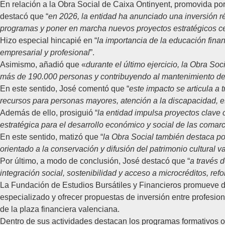
En relación a la
Obra Social de Caixa Ontinyent
, promovida po
destacó que “
en 2026, la entidad ha anunciado una inversión réc
programas y poner en marcha nuevos proyectos estratégicos centr
Hizo especial hincapié en “
la importancia de la educación fina
empresarial y profesional
”.
Asimismo, añadió que «
d
urante el último ejercicio, la Obra S
más de 190.000 personas y contribuyendo al mantenimiento de 
En este sentido, José comentó que “
e
ste impacto se articula a 
recursos para personas mayores, atención a la discapacidad, esc
Además de ello, prosiguió “
la entidad impulsa proyectos clave
estratégica para el desarrollo económico y social de las comar
En este sentido, matizó que “
la
Obra Social también destaca por
orientado a la conservación y difusión del patrimonio cultural v
Por último, a modo de conclusión, José destacó que “
a
través d
integración social, sostenibilidad y acceso a microcréditos,
refo
La
Fundación de Estudios Bursátiles y Financieros
promueve de
especializado y ofrecer propuestas de inversión entre profesion
de la plaza financiera valenciana.
Dentro de sus actividades destacan los programas formativos ori