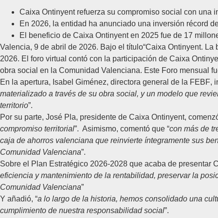
Caixa Ontinyent refuerza su compromiso social con una in
En 2026, la entidad ha anunciado una inversión récord de
El beneficio de Caixa Ontinyent en 2025 fue de 17 millon
Valencia, 9 de abril de 2026.
Bajo el título
“
Caixa Ontinyent. La 
2026. El foro virtual contó con la participación de
Caixa Ontinye
obra social en la Comunidad Valenciana. Este Foro mensual f
En la apertura,
Isabel Giménez
, directora general de la
FEBF
, 
materializado a través de su obra social, y un modelo que revier
territorio
”.
Por su parte,
José Pla
, presidente de
Caixa Ontinyent,
comenzó 
compromiso territorial
”. Asimismo, comentó que “
con más de tre
caja de ahorros valenciana que reinvierte íntegramente sus ben
Comunidad Valenciana
”.
Sobre el Plan Estratégico 2026-2028 que acaba de presentar Ca
eficiencia y mantenimiento de la rentabilidad, preservar la pos
Comunidad Valenciana
”
Y añadió, “
a lo largo de la historia, hemos consolidado una cult
cumplimiento de nuestra responsabilidad social
”.