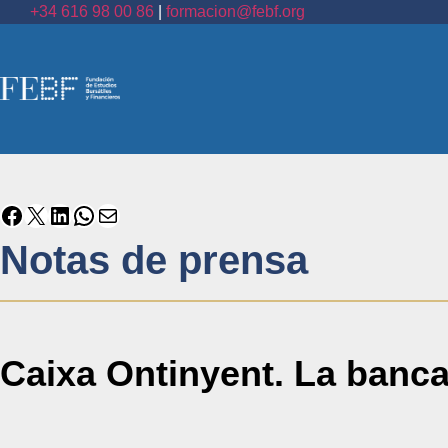
+34 616 98 00 86
|
formacion@febf.org
Notas de prensa
Caixa Ontinyent. La banca