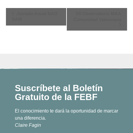
Navegación
Jornada Anual NAO
VII Observatorio M&A
SAM
Comunidad Valenciana
del
Evento
Suscríbete al Boletín
Gratuito de la FEBF
El conocimiento te dará la oportunidad de marcar
una diferencia.
Claire Fagin