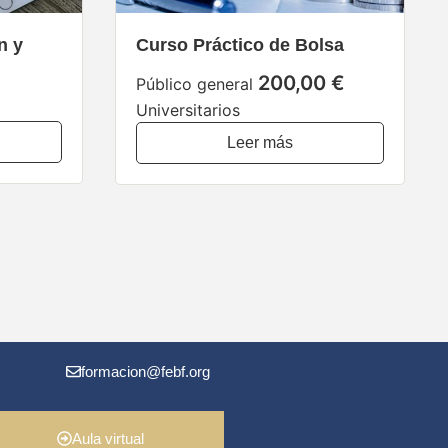
n y
Curso Práctico de Bolsa
200,00 €
Público general
Universitarios
Leer más
formacion@febf.org
Aula virtual