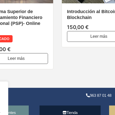
ma Superior de
Introducción al Bitcoi
amiento Financiero
Blockchain
onal (PSP)- Online
150,00 €
Leer más
CADO
,00 €
Leer más
963 87 01 48
.
recuentes
Tienda