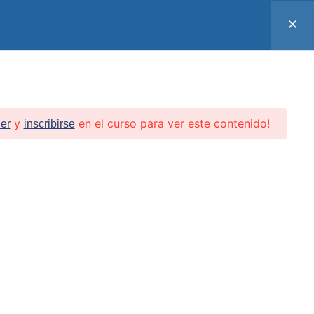
Contacto
Tienda
FEBF
Inicio
Cursos
FAQ
Login
y
en el curso para ver este contenido!
er
inscribirse