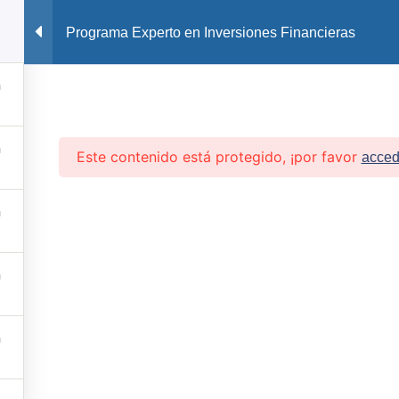
2
Programa Experto en Inversiones Financieras
Este contenido está protegido, ¡por favor
acced
es y
BF