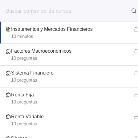
963 87 01 48
formacion@febf.org
Instrumentos y Mercados Financieros
2
Instrumentos y Mercados Financieros
10 minutos
Factores Macroeconómicos
10 preguntas
Sistema Financiero
10 preguntas
Fundación de
Renta Fija
Estudios Bursátil
10 preguntas
Financieros
Renta Variable
10 preguntas
Formación y Cursos de la FE