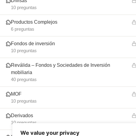
Divisas
10 preguntas
Todos los cursos de la FEBF
Productos Complejos
6 preguntas
Fondos de inversión
10 preguntas
Reválida – Fondos y Sociedades de Inversión
mobiliaria
40 preguntas
Inicio
FEBF
MOF
10 preguntas
Derivados
10 preguntas
Preguntas F
We value your privacy