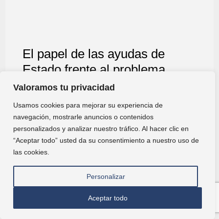
El papel de las ayudas de
Estado frente al problema
europeo de la accesibilidad a
Valoramos tu privacidad
la vivienda.
Usamos cookies para mejorar su experiencia de
navegación, mostrarle anuncios o contenidos
octubre 31, 2025
personalizados y analizar nuestro tráfico. Al hacer clic en
“Aceptar todo” usted da su consentimiento a nuestro uso de
Jorge Risueño Martí. Asociado del área de Grants
las cookies.
& Investments de Broseta El problema de…
Personalizar
Leer más
Aceptar todo